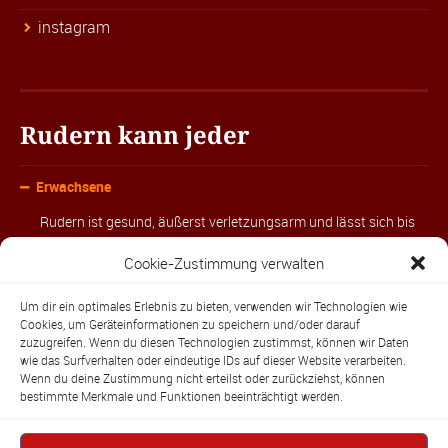
instagram
Rudern kann jeder
Erwachsene
Rudern ist gesund, äußerst verletzungsarm und lässt sich bis
ins hohe Alter ausüben. Ob gemütlich oder mit viel sportlichem
Cookie-Zustimmung verwalten
Ehrgeiz, wir bieten alle Varianten.
Um dir ein optimales Erlebnis zu bieten, verwenden wir Technologien wie
Kinder & Jugendliche
Cookies, um Geräteinformationen zu speichern und/oder darauf
zuzugreifen. Wenn du diesen Technologien zustimmst, können wir Daten
Anfänger Jung & Alt
wie das Surfverhalten oder eindeutige IDs auf dieser Website verarbeiten.
Wenn du deine Zustimmung nicht erteilst oder zurückziehst, können
bestimmte Merkmale und Funktionen beeinträchtigt werden.