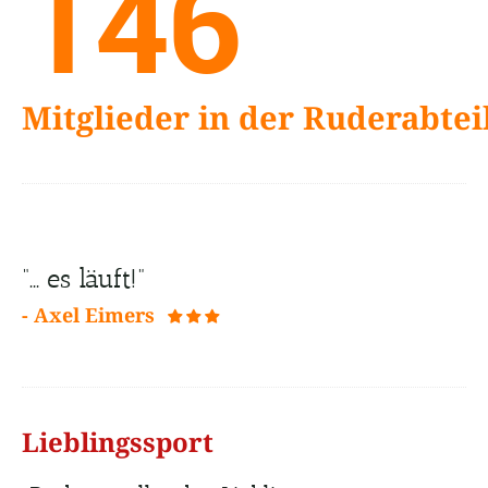
146
Mitglieder in der Ruderabtei
“… es läuft!”
- Axel Eimers
 
  
Lieblingssport