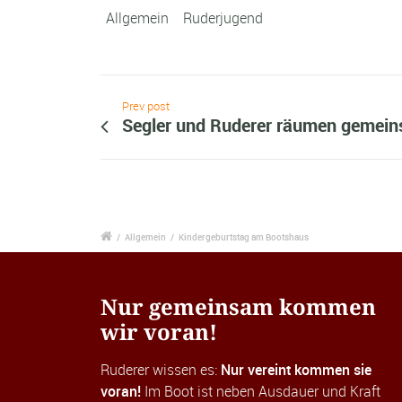
Allgemein
Ruderjugend
Prev post
Segler und Ruderer räumen gemein
/
Allgemein
/
Kindergeburtstag am Bootshaus
Nur gemeinsam kommen
wir voran!
Ruderer wissen es:
Nur vereint kommen sie
voran!
Im Boot ist neben Ausdauer und Kraft