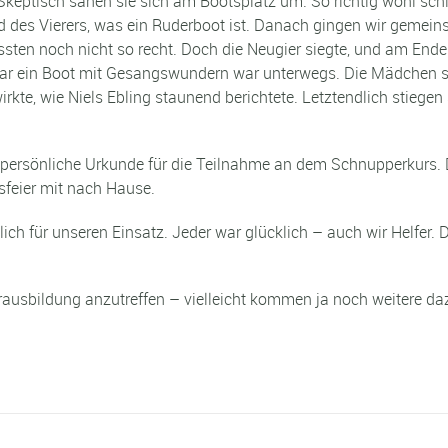
Skeptisch sahen sie sich am Bootsplatz um. So richtig wohl sch
nd des Vierers, was ein Ruderboot ist. Danach gingen wir gemein
ssten noch nicht so recht. Doch die Neugier siegte, und am Ende
ogar ein Boot mit Gesangswundern war unterwegs. Die Mädchen 
rkte, wie Niels Ebling staunend berichtete. Letztendlich stiegen
persönliche Urkunde für die Teilnahme an dem Schnupperkurs. 
sfeier mit nach Hause.
ich für unseren Einsatz. Jeder war glücklich – auch wir Helfer
rausbildung anzutreffen – vielleicht kommen ja noch weitere da